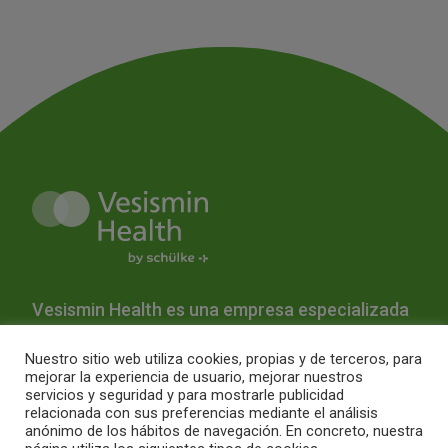
Vesismin Health es una empresa especializada
en la prevención de infecciones y la
Nuestro sitio web utiliza cookies, propias y de terceros, para
desinfección hospitalaria.
mejorar la experiencia de usuario, mejorar nuestros
servicios y seguridad y para mostrarle publicidad
relacionada con sus preferencias mediante el análisis
Quiénes Somos
Productos
Servicios
Blog
anónimo de los hábitos de navegación. En concreto, nuestra