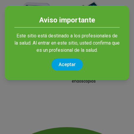
Aviso importante
Este sitio está destinado a los profesionales de
la salud. Al entrar en este sitio, usted confirma que
es un profesional de la salud.
Avantsonic Z5
Smart Test
Aceptar
Escáner de vejiga urinaria
Test de Fugas Inteligente
para la seguridad de
endoscopios