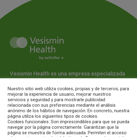
Vesismin Health es una empresa especializada
en la prevención de infecciones y la
Nuestro sitio web utiliza cookies, propias y de terceros, para
desinfección hospitalaria.
mejorar la experiencia de usuario, mejorar nuestros
servicios y seguridad y para mostrarle publicidad
relacionada con sus preferencias mediante el análisis
Quiénes Somos
Productos
Servicios
Blog
anónimo de los hábitos de navegación. En concreto, nuestra
página utiliza los siguientes tipos de cookies.
Contacto
Intranet
Aviso Legal
Política de Cookies
Cookies funcionales: Son imprescindibles para que se pueda
Condiciones de Uso
navegar por la página correctamente. Garantizan que la
página se muestra de forma adecuada. Permiten el acceso
Condiciones de compra online