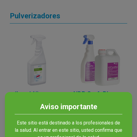
Pulverizadores
mikrozid®
NDP SurfaPlus
sensitive liquid
Desinfectante con alcohol
Aviso importante
para toda clase de
Spray sin alcohol para la
superficies hospitalarias
desinfección de superficies
Este sitio está destinado a los profesionales de
la salud. Al entrar en este sitio, usted confirma que