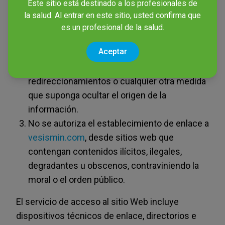
Este sitio está destinado a los profesionales de
por escrito por parte de VESISMIN, el sitio
la salud. Al entrar en este sitio, usted confirma que
web que establece el enlace podrá
es un profesional de la salud.
reproducir de cualquier manera
Aceptar
vesismin.com, incluyéndolo como parte
integrante de su web, utilizando marcos,
redireccionamientos o cualquier otra medida
que suponga ocultar el origen de la
información.
No se autoriza el establecimiento de enlace a
vesismin.com
, desde sitios web que
contengan contenidos ilícitos, ilegales,
degradantes u obscenos, contraviniendo la
moral o el orden público.
El servicio de acceso al sitio Web incluye
dispositivos técnicos de enlace, directorios e