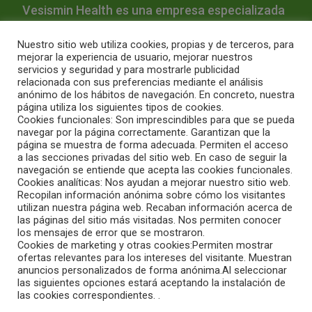
Vesismin Health es una empresa especializada
en la prevención de infecciones y la
Nuestro sitio web utiliza cookies, propias y de terceros, para
desinfección hospitalaria.
mejorar la experiencia de usuario, mejorar nuestros
servicios y seguridad y para mostrarle publicidad
relacionada con sus preferencias mediante el análisis
Quiénes Somos
Productos
Servicios
Blog
anónimo de los hábitos de navegación. En concreto, nuestra
página utiliza los siguientes tipos de cookies.
Contacto
Intranet
Aviso Legal
Política de Cookies
Cookies funcionales: Son imprescindibles para que se pueda
Condiciones de Uso
navegar por la página correctamente. Garantizan que la
página se muestra de forma adecuada. Permiten el acceso
Condiciones de compra online
a las secciones privadas del sitio web. En caso de seguir la
navegación se entiende que acepta las cookies funcionales.
Cookies analíticas: Nos ayudan a mejorar nuestro sitio web.
© 2026 Vesismin Health
Recopilan información anónima sobre cómo los visitantes
utilizan nuestra página web. Recaban información acerca de
las páginas del sitio más visitadas. Nos permiten conocer
los mensajes de error que se mostraron.
Cookies de marketing y otras cookies:Permiten mostrar
ofertas relevantes para los intereses del visitante. Muestran
anuncios personalizados de forma anónima.Al seleccionar
las siguientes opciones estará aceptando la instalación de
las cookies correspondientes. .