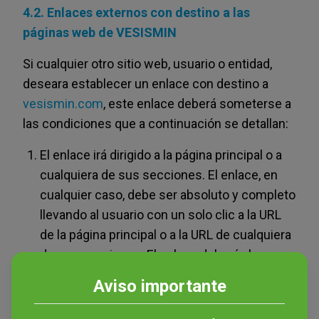
4.2. Enlaces externos con destino a las
páginas web de VESISMIN
Si cualquier otro sitio web, usuario o entidad,
deseara establecer un enlace con destino a
vesismin.com
, este enlace deberá someterse a
las condiciones que a continuación se detallan:
El enlace irá dirigido a la página principal o a
cualquiera de sus secciones. El enlace, en
cualquier caso, debe ser absoluto y completo
llevando al usuario con un solo clic a la URL
de la página principal o a la URL de cualquiera
de sus secciones. El enlace deberá abarcar
toda la extensión de pantalla del portal de
Aviso importante
vesismin.com
.
En ningún caso, salvo expresa autorización