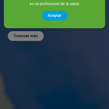
es un profesional de la salud.
La lucha diaria contra las
Aceptar
infecciones hospitalarias.
Conocer más