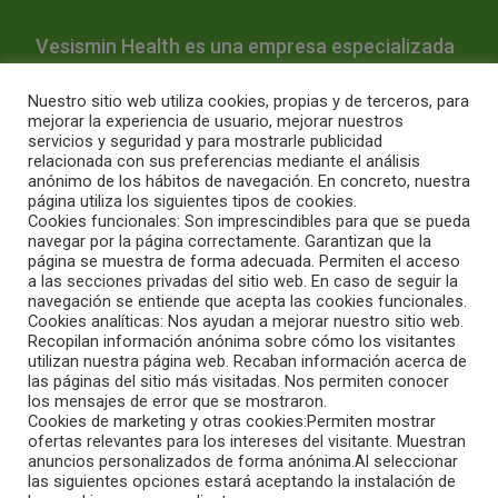
Vesismin Health es una empresa especializada
en la prevención de infecciones y la
Nuestro sitio web utiliza cookies, propias y de terceros, para
desinfección hospitalaria.
mejorar la experiencia de usuario, mejorar nuestros
servicios y seguridad y para mostrarle publicidad
relacionada con sus preferencias mediante el análisis
Quiénes Somos
Productos
Servicios
Blog
anónimo de los hábitos de navegación. En concreto, nuestra
página utiliza los siguientes tipos de cookies.
Contacto
Intranet
Aviso Legal
Política de Cookies
Cookies funcionales: Son imprescindibles para que se pueda
Condiciones de Uso
navegar por la página correctamente. Garantizan que la
página se muestra de forma adecuada. Permiten el acceso
Condiciones de compra online
a las secciones privadas del sitio web. En caso de seguir la
navegación se entiende que acepta las cookies funcionales.
Cookies analíticas: Nos ayudan a mejorar nuestro sitio web.
© 2026 Vesismin Health
Recopilan información anónima sobre cómo los visitantes
utilizan nuestra página web. Recaban información acerca de
las páginas del sitio más visitadas. Nos permiten conocer
los mensajes de error que se mostraron.
Cookies de marketing y otras cookies:Permiten mostrar
ofertas relevantes para los intereses del visitante. Muestran
anuncios personalizados de forma anónima.Al seleccionar
las siguientes opciones estará aceptando la instalación de