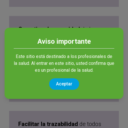
Garantizar la seguridad
de las
intervenciones y optimizar las
Aviso importante
prácticas sanitarias
Este sitio está destinado a los profesionales de
la salud. Al entrar en este sitio, usted confirma que
es un profesional de la salud.
Brindar
formación
continua al
Aceptar
personal sanitario
Facilitar la trazabilidad
de todos