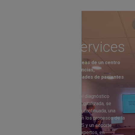
Vesismin Services
Se puede aplicar en diversas áreas de un centro
sanitario: quirófanos, UCI, Urgencias,
bioseguridad ambiental y/o unidades de pacientes
inmunodeprimidos.
A través de este proyecto, y tras el diagnóstico
generado por nuestra evaluación digitalizada, se
ofrece asesoramiento y formación continuada, una
ayuda para implementar mejoras en los procesos de la
Prevención y el Control de las IRAS y un soporte
continuado a través de nuestros expertos, en