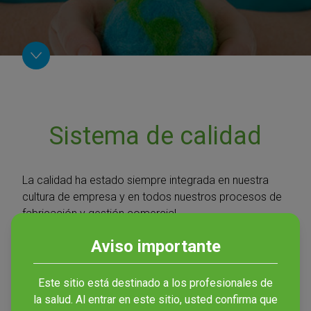
Sistema de calidad
La calidad ha estado siempre integrada en nuestra
cultura de empresa y en todos nuestros procesos de
fabricación y gestión comercial.
Nuestra planta de producción cumple con todas las
Aviso importante
normas de calidad aplicables:
Este sitio está destinado a los profesionales de
Nuestro sistema de calidad se audita regularmente y
la salud. Al entrar en este sitio, usted confirma que
está certificado por las normas
ISO 9001
,
ISO 13485