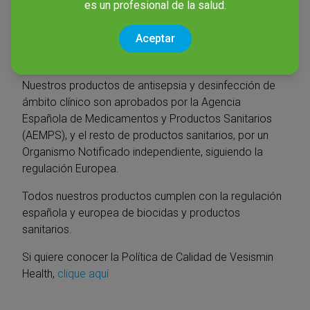
es un profesional de la salud.
e
ISO 14001
lo que garantiza la calidad de los lotes
fabricados y su trazabilidad desde la materia prima
Aceptar
hasta el usuario final con responsabilidad hacia el
medio ambiente.
Nuestros productos de antisepsia y desinfección de
ámbito clínico son aprobados por la Agencia
Española de Medicamentos y Productos Sanitarios
(AEMPS), y el resto de productos sanitarios, por un
Organismo Notificado independiente, siguiendo la
regulación Europea.
Todos nuestros productos cumplen con la regulación
española y europea de biocidas y productos
sanitarios.
Si quiere conocer la Política de Calidad de Vesismin
Health,
clique aquí