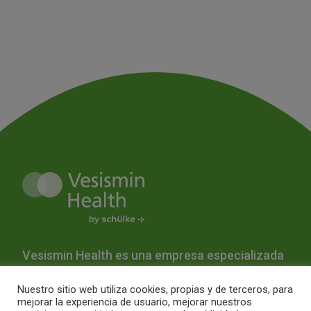
Vesismin Health es una empresa especializada
en la prevención de infecciones y la
Nuestro sitio web utiliza cookies, propias y de terceros, para
desinfección hospitalaria.
mejorar la experiencia de usuario, mejorar nuestros