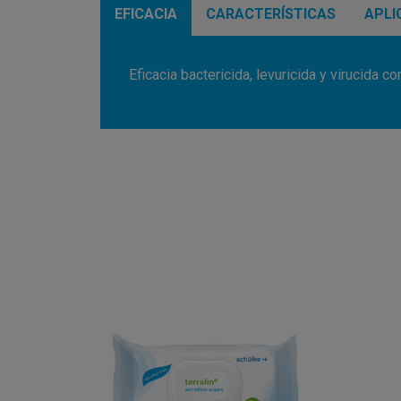
EFICACIA
CARACTERÍSTICAS
APLI
Eficacia bactericida, levuricida y virucida co