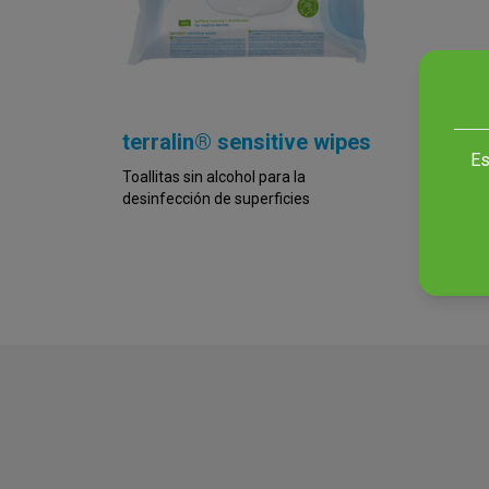
terralin® sensitive wipes
mikr
Es
liqu
Toallitas sin alcohol para la
desinfección de superficies
Spray 
desinf