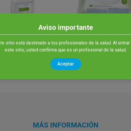
Aviso importante
ozid® sensitive
terralin® AF wipes
te sitio está destinado a los profesionales de la salud. Al entrar
id
Toallitas en base a alcohol par
este sitio, usted confirma que es un profesional de la salud.
desinfección de superficies
sin alcohol para la
ección de superficies
Aceptar
MÁS INFORMACIÓN